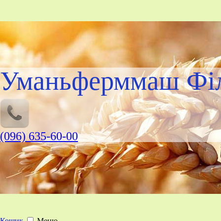
Уманьферммаш Філ
(096) 635-60-00
Кошик
Меню