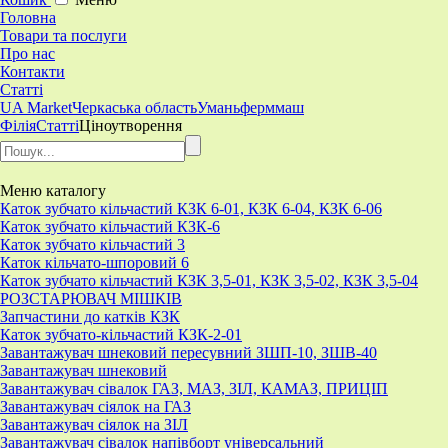
Головна
Товари та послуги
Про нас
Контакти
Статті
UA Market
Черкаська область
Уманьферммаш
Філія
Статті
Ціноутворення
Меню
каталогу
Каток зубчато кільчастий КЗК 6-01, КЗК 6-04, КЗК 6-06
Каток зубчато кільчастий КЗК-6
Каток зубчато кільчастий 3
Каток кільчато-шпоровий 6
Каток зубчато кільчастий КЗК 3,5-01, КЗК 3,5-02, КЗК 3,5-04
РОЗСТАРЮВАЧ МІШКІВ
Запчастини до катків КЗК
Каток зубчато-кільчастий КЗК-2-01
Завантажувач шнековий пересувний ЗШП-10, ЗШВ-40
Завантажувач шнековий
Завантажувач сівалок ГАЗ, МАЗ, ЗІЛ, КАМАЗ, ПРИЦІП
Завантажувач сіялок на ГАЗ
Завантажувач сіялок на ЗІЛ
Завантажувач сівалок напівборт універсальний