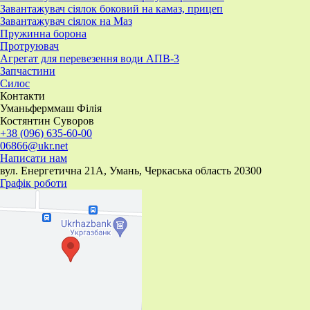
Завантажувач сіялок боковий на камаз, прицеп
Завантажувач сіялок на Маз
Пружинна борона
Протруювач
Агрегат для перевезення води АПВ-3
Запчастини
Силос
Контакти
Уманьферммаш Філія
Костянтин Суворов
+38 (096) 635-60-00
06866@ukr.net
Написати нам
вул. Енергетична 21А, Умань, Черкаська область 20300
Графік роботи