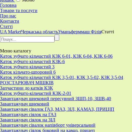
Головна
Товари та послуги
Про нас
Контакти
Статті
UA Market
Черкаська область
Уманьферммаш Філія
Статті
Меню
каталогу
Каток зубчато кільчастий КЗК 6-01, КЗК 6-04, КЗК 6-06
Каток зубчато кільчастий КЗК-6
Каток зубчато кільчастий 3
Каток кільчато-шпоровий 6
Каток зубчато кільчастий КЗК 3,5-01, КЗК 3,5-02, КЗК 3,5-04
РОЗСТАРЮВАЧ МІШКІВ
Запчастини до катків КЗК
Каток зубчато-кільчастий КЗК-2-01
Завантажувач шнековий пересувний ЗШП-10, ЗШВ-40
Завантажувач шнековий
Завантажувач сівалок ГАЗ, МАЗ, ЗІЛ, КАМАЗ, ПРИЦІП
Завантажувач сіялок на ГАЗ
Завантажувач сіялок на ЗІЛ
Завантажувач сівалок напівборт універсальний
Завантажувач сіялок боковий на камаз, прицеп