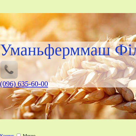
Уманьферммаш Філ
(096) 635-60-00
Кошик
Меню