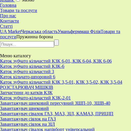
Головна
Товари та послуги
Про нас
Контакти
Статті
UA Market
Черкаська область
Уманьферммаш Філія
Товари та
послуги
Пружинна борона
Меню
каталогу
Каток зубчато кільчастий КЗК 6-01, КЗК 6-04, КЗК 6-06
Каток зубчато кільчастий КЗК-6
Каток зубчато кільчастий 3
Каток кільчато-шпоровий 6
Каток зубчато кільчастий КЗК 3,5-01, КЗК 3,5-02, КЗК 3,5-04
РОЗСТАРЮВАЧ МІШКІВ
Запчастини до катків КЗК
Каток зубчато-кільчастий КЗК-2-01
Завантажувач шнековий пересувний ЗШП-10, ЗШВ-40
Завантажувач шнековий
Завантажувач сівалок ГАЗ, МАЗ, ЗІЛ, КАМАЗ, ПРИЦІП
Завантажувач сіялок на ГАЗ
Завантажувач сіялок на ЗІЛ
Завантажувач сівалок напівборт універсальний