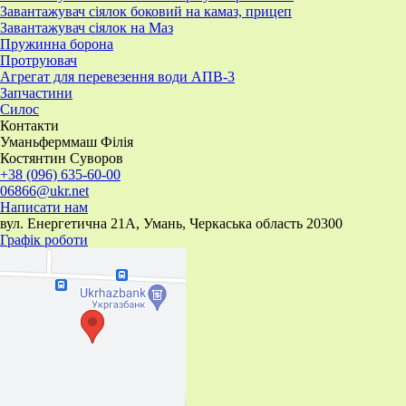
Завантажувач сіялок боковий на камаз, прицеп
Завантажувач сіялок на Маз
Пружинна борона
Протруювач
Агрегат для перевезення води АПВ-3
Запчастини
Силос
Контакти
Уманьферммаш Філія
Костянтин Суворов
+38 (096) 635-60-00
06866@ukr.net
Написати нам
вул. Енергетична 21А, Умань, Черкаська область 20300
Графік роботи