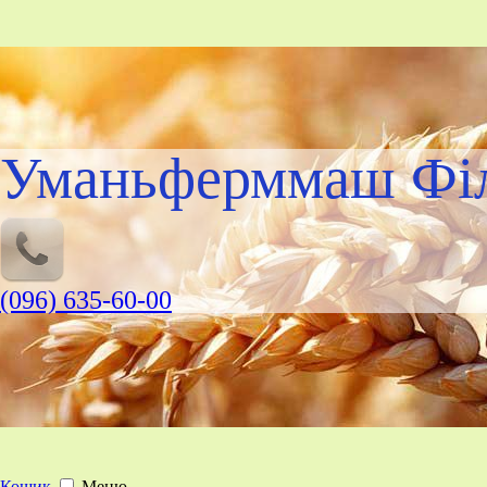
Уманьферммаш Філ
(096) 635-60-00
Кошик
Меню