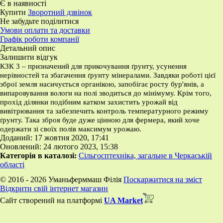
Є в наявності
Купити
Зворотний дзвінок
Не забудьте поділитися
Умови оплати та доставки
Графік роботи компанії
Детальний опис
Залишити відгук
КЗК 3 – призначений для прикочування ґрунту, усунення
нерівностей та збагачення ґрунту мінералами. Завдяки роботі цієї
зброї земля насичується органікою, запобігає росту бур'янів, а
випаровування вологи на полі зводиться до мінімуму. Крім того,
прохід ділянки подібним катком захистить урожай від
вивітрювання та забезпечить контроль температурного режиму
ґрунту. Така зброя буде дуже цінною для фермера, який хоче
одержати зі своїх полів максимум урожаю.
Доданий: 17 жовтня 2020, 17:41
Оновлений: 24 лютого 2023, 15:38
Категорія в каталозі:
Сільгосптехніка, загальне в Черкаській
області
© 2016 - 2026 Уманьферммаш Філія
Поскаржитися на зміст
Відкрити свій інтернет магазин
Сайт створений на платформі
UA Market