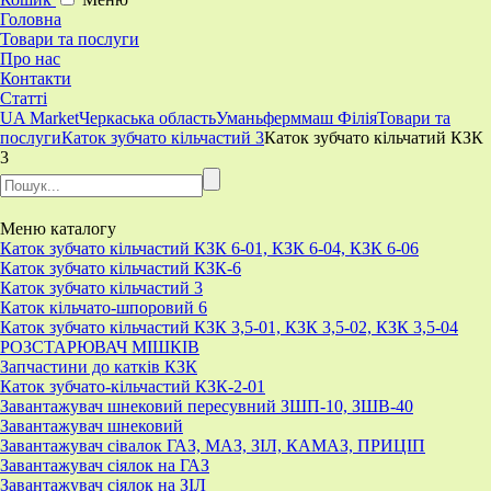
Головна
Товари та послуги
Про нас
Контакти
Статті
UA Market
Черкаська область
Уманьферммаш Філія
Товари та
послуги
Каток зубчато кільчастий 3
Каток зубчато кільчатий КЗК
3
Меню
каталогу
Каток зубчато кільчастий КЗК 6-01, КЗК 6-04, КЗК 6-06
Каток зубчато кільчастий КЗК-6
Каток зубчато кільчастий 3
Каток кільчато-шпоровий 6
Каток зубчато кільчастий КЗК 3,5-01, КЗК 3,5-02, КЗК 3,5-04
РОЗСТАРЮВАЧ МІШКІВ
Запчастини до катків КЗК
Каток зубчато-кільчастий КЗК-2-01
Завантажувач шнековий пересувний ЗШП-10, ЗШВ-40
Завантажувач шнековий
Завантажувач сівалок ГАЗ, МАЗ, ЗІЛ, КАМАЗ, ПРИЦІП
Завантажувач сіялок на ГАЗ
Завантажувач сіялок на ЗІЛ