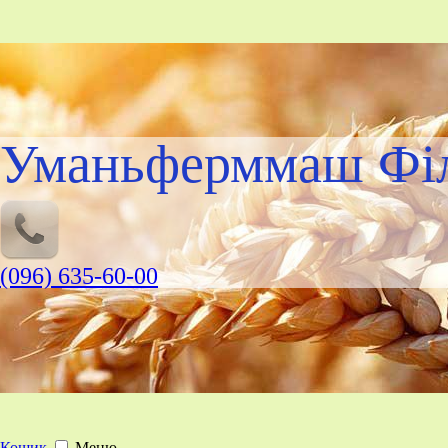
Уманьферммаш Філ
(096) 635-60-00
Кошик
Меню