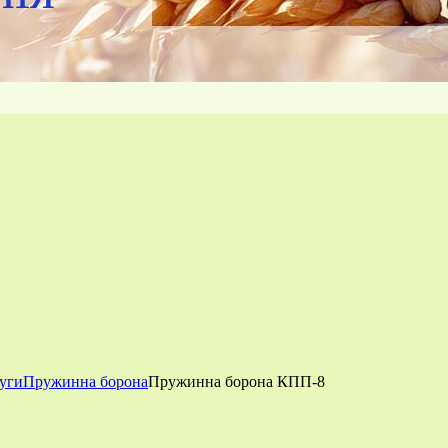
луги
Пружинна борона
Пружинна борона КПП-8