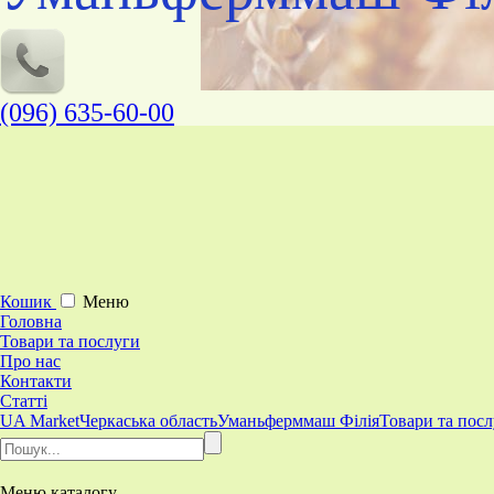
(096) 635-60-00
Кошик
Меню
Головна
Товари та послуги
Про нас
Контакти
Статті
UA Market
Черкаська область
Уманьферммаш Філія
Товари та пос
Меню
каталогу