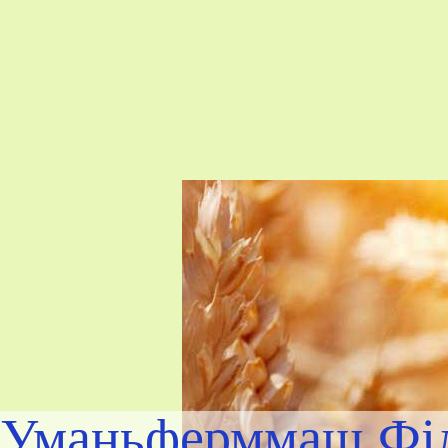
Уманьферммаш Філ