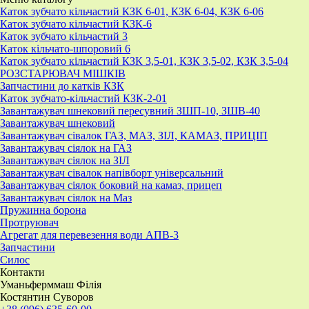
Каток зубчато кільчастий КЗК 6-01, КЗК 6-04, КЗК 6-06
Каток зубчато кільчастий КЗК-6
Каток зубчато кільчастий 3
Каток кільчато-шпоровий 6
Каток зубчато кільчастий КЗК 3,5-01, КЗК 3,5-02, КЗК 3,5-04
РОЗСТАРЮВАЧ МІШКІВ
Запчастини до катків КЗК
Каток зубчато-кільчастий КЗК-2-01
Завантажувач шнековий пересувний ЗШП-10, ЗШВ-40
Завантажувач шнековий
Завантажувач сівалок ГАЗ, МАЗ, ЗІЛ, КАМАЗ, ПРИЦІП
Завантажувач сіялок на ГАЗ
Завантажувач сіялок на ЗІЛ
Завантажувач сівалок напівборт універсальний
Завантажувач сіялок боковий на камаз, прицеп
Завантажувач сіялок на Маз
Пружинна борона
Протруювач
Агрегат для перевезення води АПВ-3
Запчастини
Силос
Контакти
Уманьферммаш Філія
Костянтин Суворов