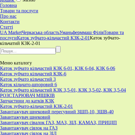
Головна
Товари та послуги
Про нас
Контакти
Статті
UA Market
Черкаська область
Уманьферммаш Філія
Товари та
послуги
Каток зубчато-кільчастий КЗК-2-01
Каток зубчато-
кільчатий КЗК-2-01
Меню
каталогу
Каток зубчато кільчастий КЗК 6-01, КЗК 6-04, КЗК 6-06
Каток зубчато кільчастий КЗК-6
Каток зубчато кільчастий 3
Каток кільчато-шпоровий 6
Каток зубчато кільчастий КЗК 3,5-01, КЗК 3,5-02, КЗК 3,5-04
РОЗСТАРЮВАЧ МІШКІВ
Запчастини до катків КЗК
Каток зубчато-кільчастий КЗК-2-01
Завантажувач шнековий пересувний ЗШП-10, ЗШВ-40
Завантажувач шнековий
Завантажувач сівалок ГАЗ, МАЗ, ЗІЛ, КАМАЗ, ПРИЦІП
Завантажувач сіялок на ГАЗ
Завантажувач сіялок на ЗІЛ