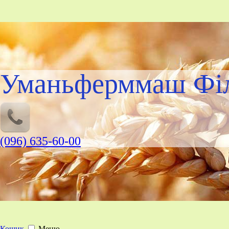
Уманьферммаш Філ
(096) 635-60-00
Кошик
Меню