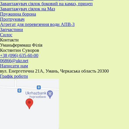
Завантажувач сіялок боковий на камаз, прицеп
Завантажувач сіялок на Маз
Пружинна борона
Протруювач
Агрегат для перевезення води АПВ-3
Запчастини
Силос
Контакти
Уманьферммаш Філія
Костянтин Суворов
+38 (096) 635-60-00
06866@ukr.net
Написати нам
вул. Енергетична 21А, Умань, Черкаська область 20300
Графік роботи