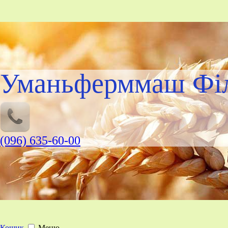
Уманьферммаш Філ
(096) 635-60-00
Кошик
Меню