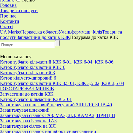
Головна
Товари та послуги
Про нас
Контакти
Статті
UA Market
Черкаська область
Уманьферммаш Філія
Товари та
послуги
Запчастини до катків КЗК
Полурама до катка КЗК
Меню
каталогу
Каток зубчато кільчастий КЗК 6-01, КЗК 6-04, КЗК 6-06
Каток зубчато кільчастий КЗК-6
Каток зубчато кільчастий 3
Каток кільчато-шпоровий 6
Каток зубчато кільчастий КЗК 3,5-01, КЗК 3,5-02, КЗК 3,5-04
РОЗСТАРЮВАЧ МІШКІВ
Запчастини до катків КЗК
Каток зубчато-кільчастий КЗК-2-01
Завантажувач шнековий пересувний ЗШП-10, ЗШВ-40
Завантажувач шнековий
Завантажувач сівалок ГАЗ, МАЗ, ЗІЛ, КАМАЗ, ПРИЦІП
Завантажувач сіялок на ГАЗ
Завантажувач сіялок на ЗІЛ
Завантажувач сівалок напівборт універсальний