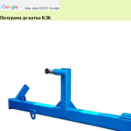
Полурама до катка КЗК