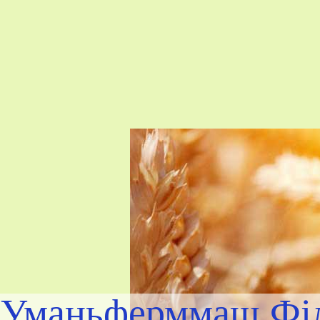
Уманьферммаш Філ