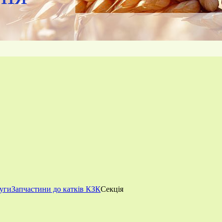
луги
Запчастини до катків КЗК
Секція