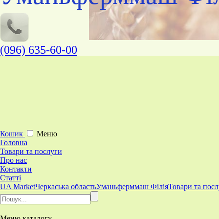
(096) 635-60-00
Кошик
Меню
Головна
Товари та послуги
Про нас
Контакти
Статті
UA Market
Черкаська область
Уманьферммаш Філія
Товари та пос
Меню
каталогу