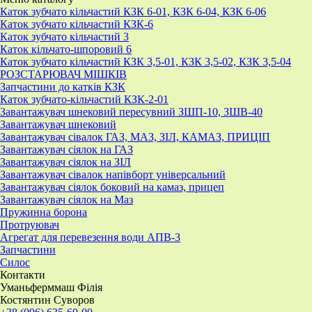
Каток зубчато кільчастий КЗК 6-01, КЗК 6-04, КЗК 6-06
Каток зубчато кільчастий КЗК-6
Каток зубчато кільчастий 3
Каток кільчато-шпоровий 6
Каток зубчато кільчастий КЗК 3,5-01, КЗК 3,5-02, КЗК 3,5-04
РОЗСТАРЮВАЧ МІШКІВ
Запчастини до катків КЗК
Каток зубчато-кільчастий КЗК-2-01
Завантажувач шнековий пересувний ЗШП-10, ЗШВ-40
Завантажувач шнековий
Завантажувач сівалок ГАЗ, МАЗ, ЗІЛ, КАМАЗ, ПРИЦІП
Завантажувач сіялок на ГАЗ
Завантажувач сіялок на ЗІЛ
Завантажувач сівалок напівборт універсальний
Завантажувач сіялок боковий на камаз, прицеп
Завантажувач сіялок на Маз
Пружинна борона
Протруювач
Агрегат для перевезення води АПВ-3
Запчастини
Силос
Контакти
Уманьферммаш Філія
Костянтин Суворов