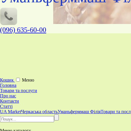
(096) 635-60-00
Кошик
Меню
Головна
Товари та послуги
Про нас
Контакти
Статті
UA Market
Черкаська область
Уманьферммаш Філія
Товари та пос
Меню
каталогу