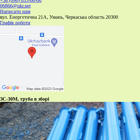
+38 (096) 635-60-00
06866@ukr.net
Написати нам
вул. Енергетична 21А, Умань, Черкаська область 20300
Графік роботи
ЗС-30М, труба в зборі