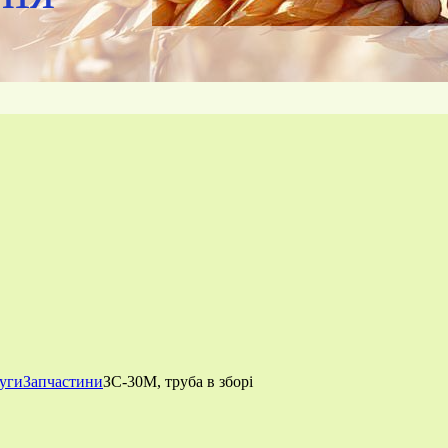
луги
Запчастини
ЗС-30М, труба в зборі