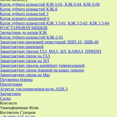
Каток зубчато кільчастий КЗК 6-01, КЗК 6-04, КЗК 6-06
Каток зубчато кільчастий КЗК-6
Каток зубчато кільчастий 3
Каток кільчато-шпоровий 6
Каток зубчато кільчастий КЗК 3,5-01, КЗК 3,5-02, КЗК 3,5-04
РОЗСТАРЮВАЧ МІШКІВ
Запчастини до катків КЗК
Каток зубчато-кільчастий КЗК-2-01
Завантажувач шнековий пересувний ЗШП-10, ЗШВ-40
Завантажувач шнековий
Завантажувач сівалок ГАЗ, МАЗ, ЗІЛ, КАМАЗ, ПРИЦІП
Завантажувач сіялок на ГАЗ
Завантажувач сіялок на ЗІЛ
Завантажувач сівалок напівборт універсальний
Завантажувач сіялок боковий на камаз, прицеп
Завантажувач сіялок на Маз
Пружинна борона
Протруювач
Агрегат для перевезення води АПВ-3
Запчастини
Силос
Контакти
Уманьферммаш Філія
Костянтин Суворов