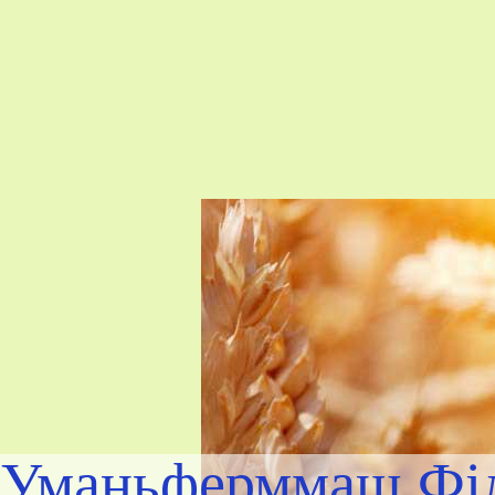
Уманьферммаш Філ