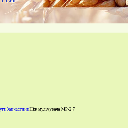
луги
Запчастини
Ніж мульчувача МР-2,7