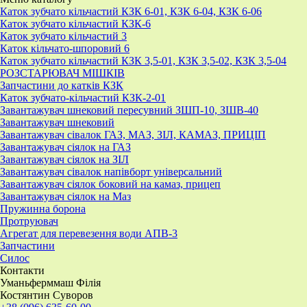
Каток зубчато кільчастий КЗК 6-01, КЗК 6-04, КЗК 6-06
Каток зубчато кільчастий КЗК-6
Каток зубчато кільчастий 3
Каток кільчато-шпоровий 6
Каток зубчато кільчастий КЗК 3,5-01, КЗК 3,5-02, КЗК 3,5-04
РОЗСТАРЮВАЧ МІШКІВ
Запчастини до катків КЗК
Каток зубчато-кільчастий КЗК-2-01
Завантажувач шнековий пересувний ЗШП-10, ЗШВ-40
Завантажувач шнековий
Завантажувач сівалок ГАЗ, МАЗ, ЗІЛ, КАМАЗ, ПРИЦІП
Завантажувач сіялок на ГАЗ
Завантажувач сіялок на ЗІЛ
Завантажувач сівалок напівборт універсальний
Завантажувач сіялок боковий на камаз, прицеп
Завантажувач сіялок на Маз
Пружинна борона
Протруювач
Агрегат для перевезення води АПВ-3
Запчастини
Силос
Контакти
Уманьферммаш Філія
Костянтин Суворов