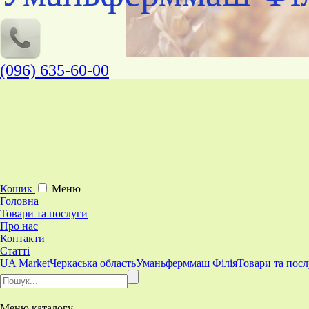
(096) 635-60-00
Кошик
Меню
Головна
Товари та послуги
Про нас
Контакти
Статті
UA Market
Черкаська область
Уманьферммаш Філія
Товари та пос
Меню
каталогу