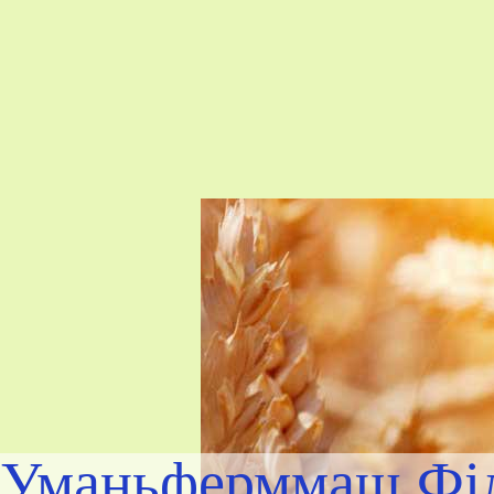
Уманьферммаш Філ