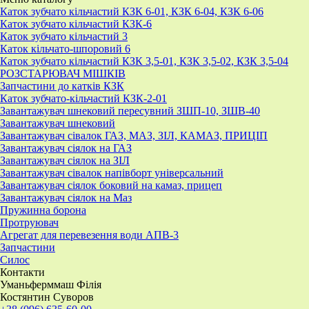
Каток зубчато кільчастий КЗК 6-01, КЗК 6-04, КЗК 6-06
Каток зубчато кільчастий КЗК-6
Каток зубчато кільчастий 3
Каток кільчато-шпоровий 6
Каток зубчато кільчастий КЗК 3,5-01, КЗК 3,5-02, КЗК 3,5-04
РОЗСТАРЮВАЧ МІШКІВ
Запчастини до катків КЗК
Каток зубчато-кільчастий КЗК-2-01
Завантажувач шнековий пересувний ЗШП-10, ЗШВ-40
Завантажувач шнековий
Завантажувач сівалок ГАЗ, МАЗ, ЗІЛ, КАМАЗ, ПРИЦІП
Завантажувач сіялок на ГАЗ
Завантажувач сіялок на ЗІЛ
Завантажувач сівалок напівборт універсальний
Завантажувач сіялок боковий на камаз, прицеп
Завантажувач сіялок на Маз
Пружинна борона
Протруювач
Агрегат для перевезення води АПВ-3
Запчастини
Силос
Контакти
Уманьферммаш Філія
Костянтин Суворов