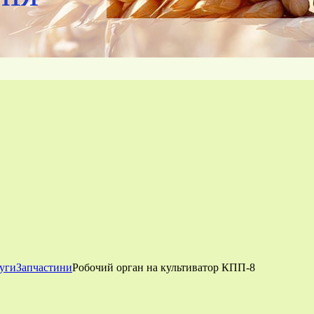
луги
Запчастини
Робочий орган на культиватор КПП-8