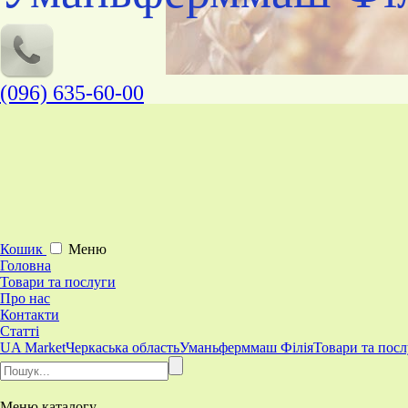
(096) 635-60-00
Кошик
Меню
Головна
Товари та послуги
Про нас
Контакти
Статті
UA Market
Черкаська область
Уманьферммаш Філія
Товари та пос
Меню
каталогу