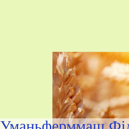
Уманьферммаш Філ